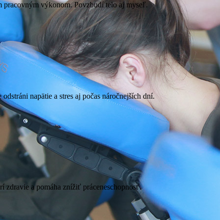
ším pracovným výkonom. Povzbudí telo aj myseľ.
dstráni napätie a stres aj počas náročnejších dní.
porí zdravie a pomáha znížiť práceneschopnosť.