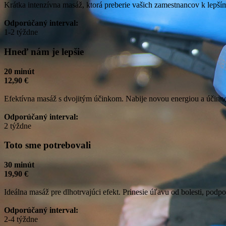
Krátka intenzívna masáž, ktorá preberie vašich zamestnancov k lep
Odporúčaný interval:
1-2 týždne
Hneď nám je lepšie
20 minút
12,90 €
Efektívna masáž s dvojitým účinkom. Nabije novou energiou a účinne o
Odporúčaný interval:
2 týždne
Toto sme potrebovali
30 minút
19,90 €
Ideálna masáž pre dlhotrvajúci efekt. Prinesie úľavu od bolesti, pod
Odporúčaný interval:
2-4 týždne