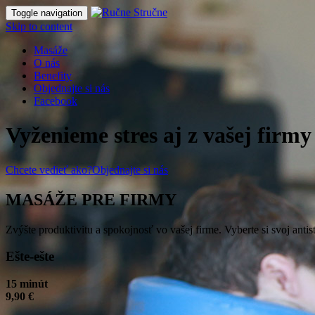
Toggle navigation
Skip to content
Masáže
O nás
Benefity
Objednajte si nás
Facebook
Vyženieme stres aj z vašej firmy
Chcete vedieť ako?
Objednajte si nás
MASÁŽE PRE FIRMY
Zvýšte produktivitu a spokojnosť vo vašej firme. Vyberte si svoj anti
Ešte-ešte
15 minút
9,90 €