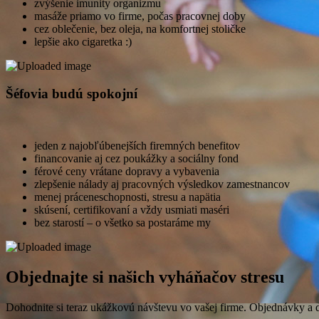
zvýšenie imunity organizmu
masáže priamo vo firme, počas pracovnej doby
cez oblečenie, bez oleja, na komfortnej stoličke
lepšie ako cigaretka :)
Šéfovia budú spokojní
jeden z najobľúbenejších firemných benefitov
financovanie aj cez poukážky a sociálny fond
férové ceny vrátane dopravy a vybavenia
zlepšenie nálady aj pracovných výsledkov zamestnancov
menej práceneschopnosti, stresu a napätia
skúsení, certifikovaní a vždy usmiati maséri
bez starostí – o všetko sa postaráme my
Objednajte si našich vyháňačov stresu
Dohodnite si teraz ukážkovú návštevu vo vašej firme. Objednávky a 