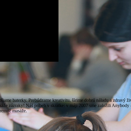
jame baterky. Prebúdzame kreativitu, šírime dobrú náladu a zdravý živo
okáže zázraky! Náš príbeh v skratke: v máji 2007 sme založili Anybody
firemné masáže.