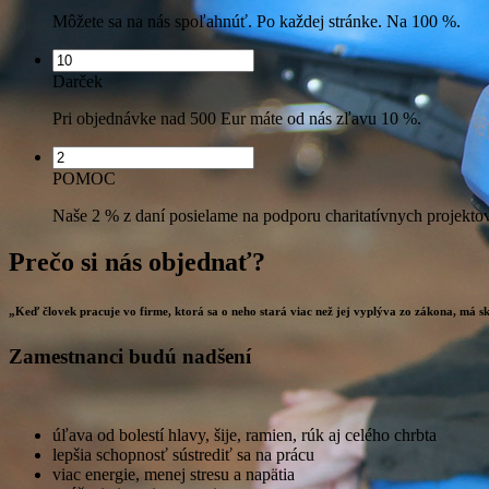
Môžete sa na nás spoľahnúť. Po každej stránke. Na 100 %.
Darček
Pri objednávke nad 500 Eur máte od nás zľavu 10 %.
POMOC
Naše 2 % z daní posielame na podporu charitatívnych projektov
Prečo si nás objednať?
„Keď človek pracuje vo firme, ktorá sa o neho stará viac než jej vyplýva zo zákona, má s
Zamestnanci budú nadšení
úľava od bolestí hlavy, šije, ramien, rúk aj celého chrbta
lepšia schopnosť sústrediť sa na prácu
viac energie, menej stresu a napätia